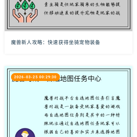
魔兽新人攻略：快速获得坐骑宠物装备
2026-03-25 00:29:30