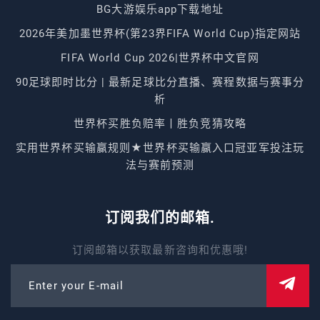
BG大游娱乐app下载地址
2026年美加墨世界杯(第23界FIFA World Cup)指定网站
FIFA World Cup 2026|世界杯中文官网
90足球即时比分 | 最新足球比分直播、赛程数据与赛事分
析
世界杯买胜负赔率丨胜负竞猜攻略
实用世界杯买输赢规则★世界杯买输赢入口冠亚军投注玩
法与赛前预测
订阅我们的邮箱.
订阅邮箱以获取最新咨询和优惠哦!
Enter your E-mail