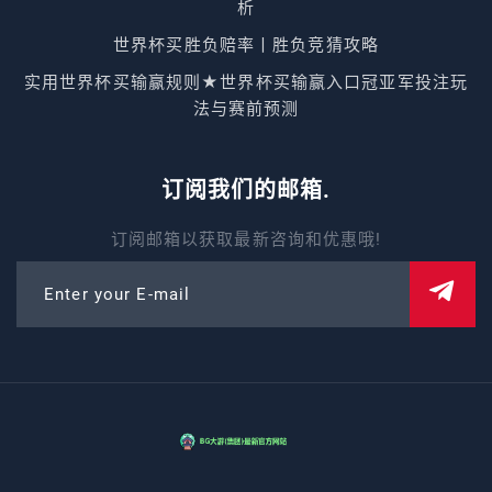
析
世界杯买胜负赔率丨胜负竞猜攻略
实用世界杯买输赢规则★世界杯买输赢入口冠亚军投注玩
法与赛前预测
订阅我们的邮箱.
订阅邮箱以获取最新咨询和优惠哦!
Enter your E-mail