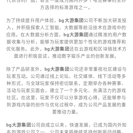
代表性的产品，甚至一度成为国内外多个电竞赛事的主办
方选择的标准游戏之一。
为了持续提升用户体验，
bg大游集团
公司不断加大研发投
入，并积极探索人工智能、大数据等前沿技术在游戏中的
应用。在大数据分析方面，
bg大游集团
通过精准的用户数
据收集与分析，能够为玩家提供更加个性化的游戏推荐和
优化服务。此外，
bg大游集团
还在云游戏和区块链技术方
面进行积极尝试，推动数字娱乐产业的创新发展。
除了产品研发外，
bg大游集团
公司还非常重视社区建设与
玩家互动。公司通过线上论坛、社交媒体、线下活动等多
种形式，与全球玩家保持密切联系，定期举办各种赛事、
活动与玩家见面会，建立了一个多元化、充满活力的游戏
社区。在这里，玩家不仅可以分享游戏心得，还能够参与
到游戏内容的创作与优化过程中，成为公司产品发展的重
要推动力量。
bg大游集团
公司自成立以来，快速发展，已成为国内外知
名的游戏公司之一。公司未来将继续坚持创新驱动战略，