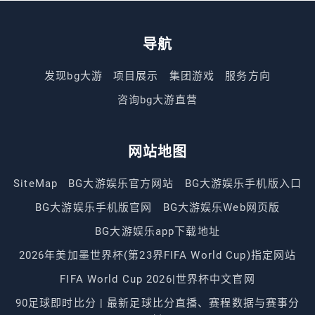
导航
发现bg大游
项目展示
集团游戏
服务方向
咨询bg大游直营
网站地图
SiteMap
BG大游娱乐官方网站
BG大游娱乐手机版入口
BG大游娱乐手机版官网
BG大游娱乐Web网页版
BG大游娱乐app下载地址
2026年美加墨世界杯(第23界FIFA World Cup)指定网站
FIFA World Cup 2026|世界杯中文官网
90足球即时比分 | 最新足球比分直播、赛程数据与赛事分