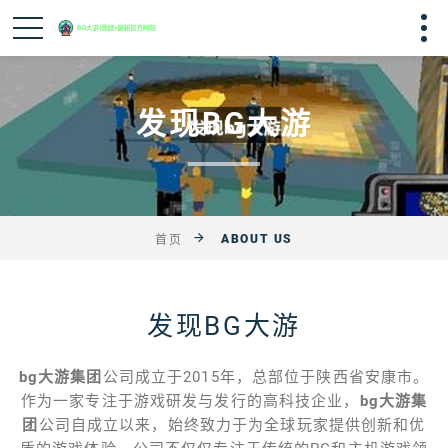
发现BG大游
ABOUT US
首页
发现BG大游
bg大游集团
公司成立于2015年，总部位于陕西省安康市。
作为一家专注于游戏研发与发行的高科技企业，
bg大游集
团
公司自成立以来，始终致力于为全球玩家提供创新和优